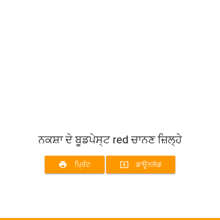
ਨਕਸ਼ਾ ਦੇ ਬੂਡਪੇਸ੍ਟ red ਚਾਨਣ ਜ਼ਿਲ੍ਹੇ
print
system_update_alt
ਪ੍ਰਿੰਟ
ਡਾਊਨਲੋਡ