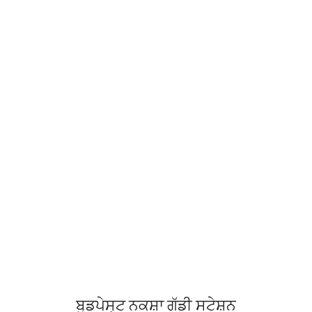
ਬੂਡਪੇਸ੍ਟ ਨਕਸ਼ਾ ਗੱਡੀ ਸਟੇਸ਼ਨ